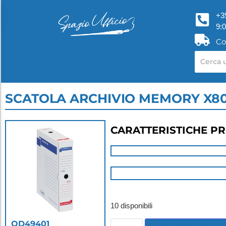
+3
9:
Co
SCATOLA ARCHIVIO MEMORY X8
CARATTERISTICHE P
10 disponibili
OD49401