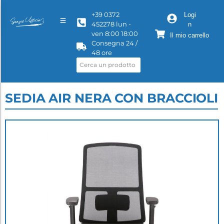
+39 0372
Logi
452278 lun -
n
ven 8:00 18:00
Il mio carrello
Consegna 24 /
48 ore
SEDIA AIR NERA CON BRACCIOLI