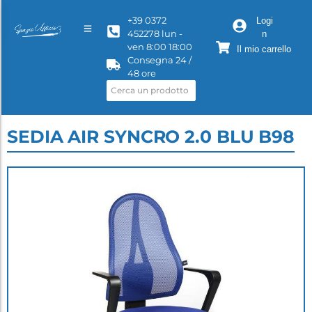
+39 0372
Logi
452278 lun -
n
ven 8:00 18:00
Il mio carrello
Consegna 24 /
48 ore
SEDIA AIR SYNCRO 2.0 BLU B98