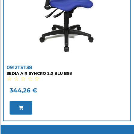
0912TST38
SEDIA AIR SYNCRO 2.0 BLU B98
☆
☆
☆
☆
☆
344,26
€