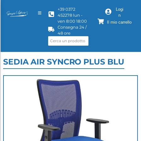
+39 0372
Logi
452278 lun -
n
ven 8:00 18:00
Il mio carrello
Consegna 24 /
48 ore
SEDIA AIR SYNCRO PLUS BLU