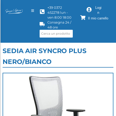
+39 0372
Logi
452278 lun -
n
ven 8:00 18:00
Il mio carrello
Consegna 24 /
48 ore
SEDIA AIR SYNCRO PLUS
NERO/BIANCO