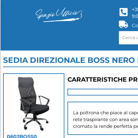
+3
9:
Co
SEDIA DIREZIONALE BOSS NERO 
CARATTERISTICHE P
La poltrona che piace al capo
rete traspirante con area somm
cromato la rende perfetta pe
0602BOSS0