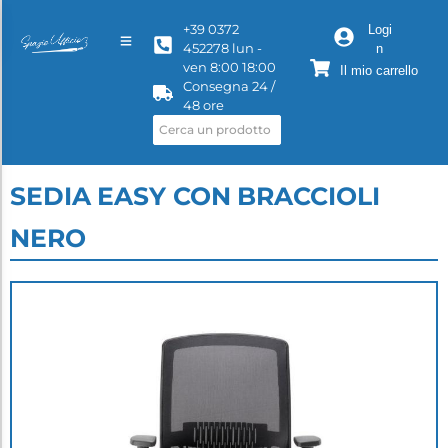
+39 0372
Logi
452278 lun -
n
ven 8:00 18:00
Il mio carrello
Consegna 24 /
48 ore
SEDIA EASY CON BRACCIOLI
NERO