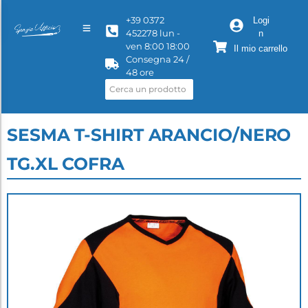
+39 0372
Logi
452278 lun -
n
ven 8:00 18:00
Il mio carrello
Consegna 24 /
48 ore
SESMA T-SHIRT ARANCIO/NERO
TG.XL COFRA