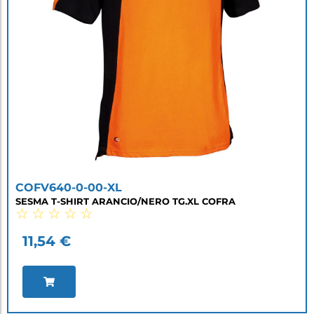
COFV640-0-00-XL
SESMA T-SHIRT ARANCIO/NERO TG.XL COFRA
☆
☆
☆
☆
☆
11,54
€