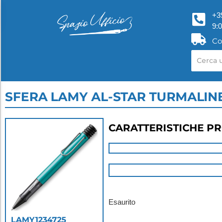
+3
9:
Co
SFERA LAMY AL-STAR TURMALIN
CARATTERISTICHE P
Esaurito
LAMY1234725