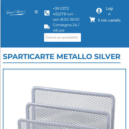
+39 0372
Logi
452278 lun -
n
ven 8:00 18:00
Il mio carrello
Consegna 24 /
48 ore
SPARTICARTE METALLO SILVER