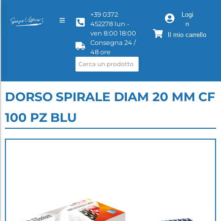
+39 0372
Logi
452278 lun -
n
ven 8:00 18:00
Il mio carrello
Consegna 24 /
48 ore
DORSO SPIRALE DIAM 20 MM CF
100 PZ BLU