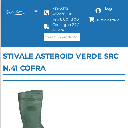
+39 0372
Logi
452278 lun -
n
ven 8:00 18:00
Il mio carrello
Consegna 24 /
48 ore
STIVALE ASTEROID VERDE SRC
N.41 COFRA