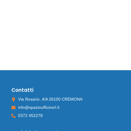
Contatti
Via Rosario, 4/A 26100 CREMONA
info@spazioufficiosrl.it
0372 452278