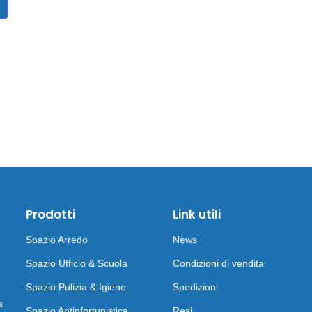
Prodotti
Link utili
Spazio Arredo
News
Spazio Ufficio & Scuola
Condizioni di vendita
Spazio Pulizia & Igiene
Spedizioni
a
Spazio Antinfortunistica
Resi