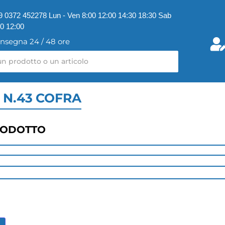
9 0372 452278 Lun - Ven 8:00 12:00 14:30 18:30 Sab
00 12:00
nsegna 24 / 48 ore
C N.43 COFRA
RODOTTO