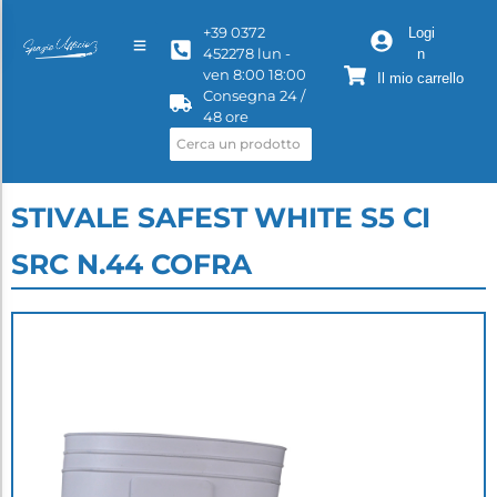
+39 0372
Logi
452278 lun -
n
ven 8:00 18:00
Il mio carrello
Consegna 24 /
48 ore
STIVALE SAFEST WHITE S5 CI
SRC N.44 COFRA