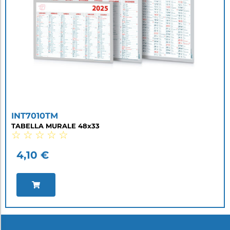
INT7010TM
TABELLA MURALE 48x33
☆
☆
☆
☆
☆
4,10
€