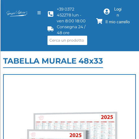
+39 0372
Logi
452278 lun -
n
ven 8:00 18:00
Il mio carrello
Consegna 24 /
48 ore
TABELLA MURALE 48x33