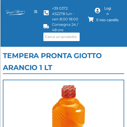
+39 0372
Logi
452278 lun -
n
ven 8:00 18:00
Il mio carrello
Consegna 24 /
48 ore
TEMPERA PRONTA GIOTTO
ARANCIO 1 LT