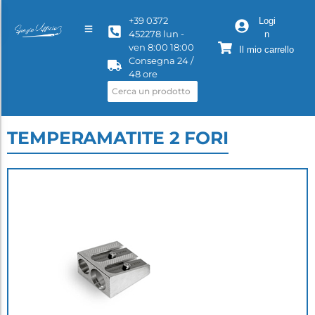
+39 0372
Logi
452278 lun -
n
ven 8:00 18:00
Il mio carrello
Consegna 24 /
48 ore
TEMPERAMATITE 2 FORI