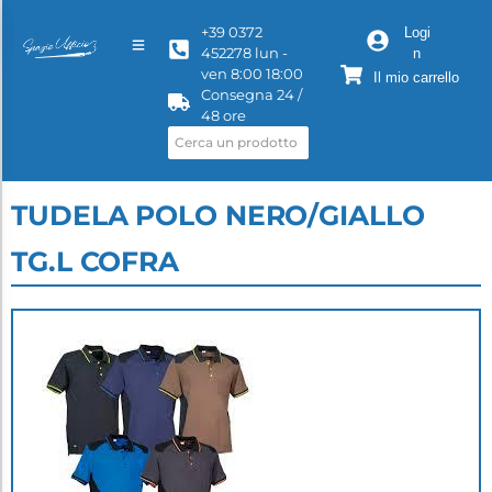
+39 0372
Logi
452278 lun -
n
ven 8:00 18:00
Il mio carrello
Consegna 24 /
48 ore
TUDELA POLO NERO/GIALLO
TG.L COFRA