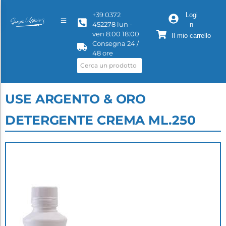
+39 0372
Logi
452278 lun -
n
ven 8:00 18:00
Il mio carrello
Consegna 24 /
48 ore
USE ARGENTO & ORO
DETERGENTE CREMA ML.250