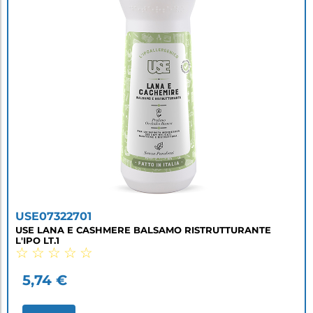
USE07322701
USE LANA E CASHMERE BALSAMO RISTRUTTURANTE
L'IPO LT.1
☆
☆
☆
☆
☆
5,74
€