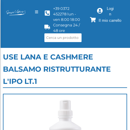
+39 0372
Logi
452278 lun -
n
ven 8:00 18:00
Il mio carrello
Consegna 24 /
48 ore
USE LANA E CASHMERE
BALSAMO RISTRUTTURANTE
L'IPO LT.1