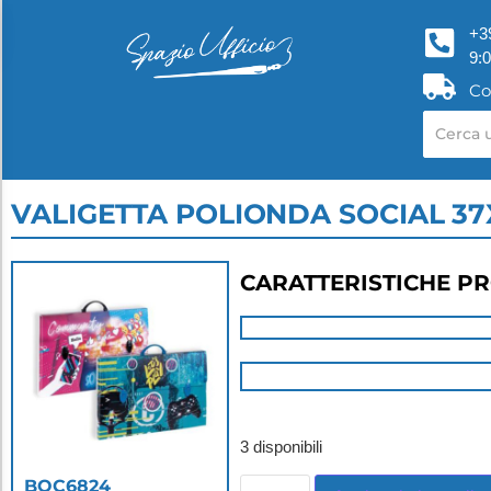
+3
9:
Co
VALIGETTA POLIONDA SOCIAL 37
CARATTERISTICHE P
3 disponibili
BOC6824