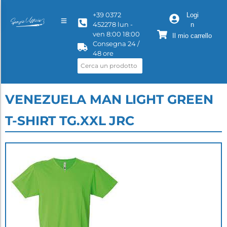
+39 0372
Logi
452278 lun -
n
ven 8:00 18:00
Il mio carrello
Consegna 24 /
48 ore
VENEZUELA MAN LIGHT GREEN
T-SHIRT TG.XXL JRC