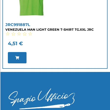
JRC991887L
VENEZUELA MAN LIGHT GREEN T-SHIRT TG.XXL JRC
☆
☆
☆
☆
☆
4,51
€