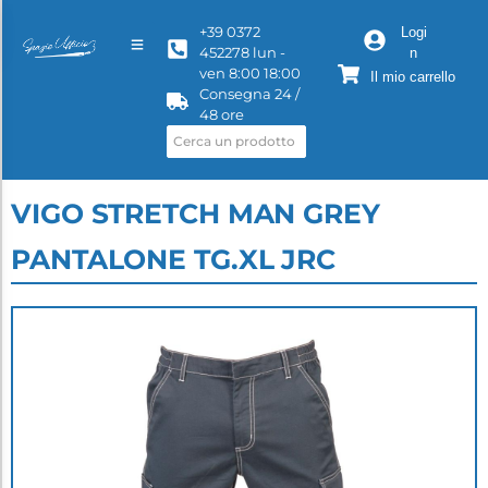
+39 0372
Logi
452278 lun -
n
ven 8:00 18:00
Il mio carrello
Consegna 24 /
48 ore
VIGO STRETCH MAN GREY
PANTALONE TG.XL JRC