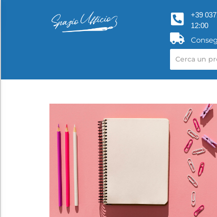
+39 037
12:00
Conseg