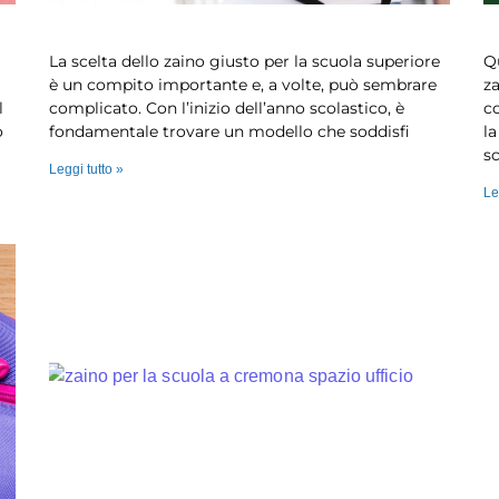
Quale zaino per le superiori?…
C
La scelta dello zaino giusto per la scuola superiore
Q
è un compito importante e, a volte, può sembrare
z
l
complicato. Con l’inizio dell’anno scolastico, è
co
o
fondamentale trovare un modello che soddisfi
la
sc
Leggi tutto »
Le