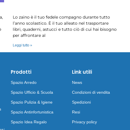
Zaino scuola: la guida completa per …
a,
Lo zaino è il tuo fedele compagno durante tutto
l’anno scolastico. È il tuo alleato nel trasportare
è
libri, quaderni, astucci e tutto ciò di cui hai bisogno
per affrontare al
Leggi tutto »
Prodotti
Link utili
Spazio Arredo
News
Spazio Ufficio & Scuola
Condizioni di vendita
Spazio Pulizia & Igiene
Spedizioni
a
Spazio Antinfortunistica
Resi
Spazio Idea Regalo
Privacy policy
tti