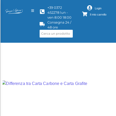
+39 0372
Login
452278 lun -
Il mio carrello
ven 8:00 18:00
Consegna 24 /
48 ore