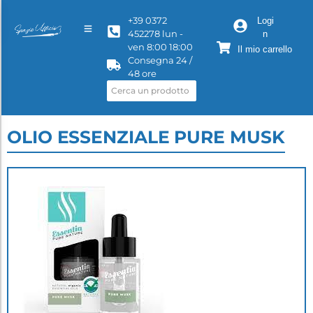
+39 0372
Logi
452278 lun -
n
ven 8:00 18:00
Il mio carrello
Consegna 24 /
48 ore
OLIO ESSENZIALE PURE MUSK