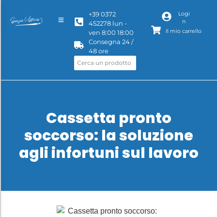
+39 0372
Logi
n
452278 lun -
Il mio carrello
ven 8:00 18:00
Consegna 24 /
48 ore
Cassetta pronto
soccorso: la soluzione
agli infortuni sul lavoro