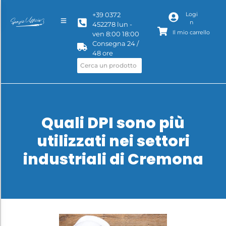
+39 0372
Logi
n
452278 lun -
Il mio carrello
ven 8:00 18:00
Consegna 24 /
48 ore
Quali DPI sono più
utilizzati nei settori
industriali di Cremona